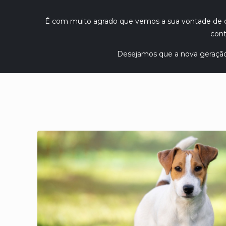
É com muito agrado que vemos a sua vontade de c
cont
Desejamos que a nova geração 