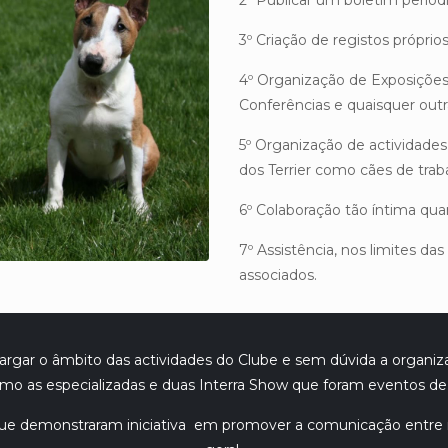
2º Publicar um boletim periód
3º Criação de registos próprios
4º Organização de Exposições,
Conferências e quaisquer outras
5º Organização de actividades
dos Terrier como cães de trab
6º Colaboração tão íntima qua
7º Assistência, nos limites das 
associados.
alargar o âmbito das actividades do Clube e sem dúvida a organ
mo as especializadas e duas Interra Show que foram eventos d
que demonstraram iniciativa em promover a comunicação entre 