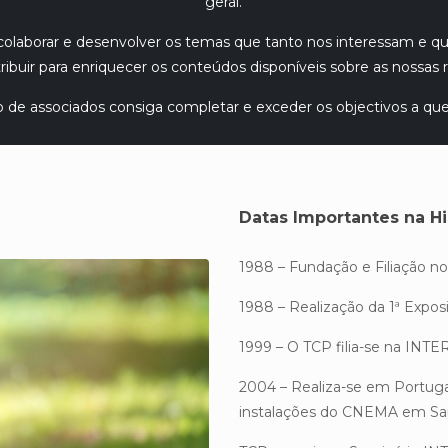
geral.
olaborar e desenvolver os temas que tanto nos interessam e 
ribuir para enriquecer os conteúdos disponíveis sobre as nossas 
de associados consiga completar e exceder os objectivos a qu
Datas Importantes na Hi
1988 – Fundação e Filiação n
1988 – Realização da 1ª Expos
1999 – O TCP filia-se na INTER
2004 – Realiza-se em Portuga
instalações do CNEMA em S