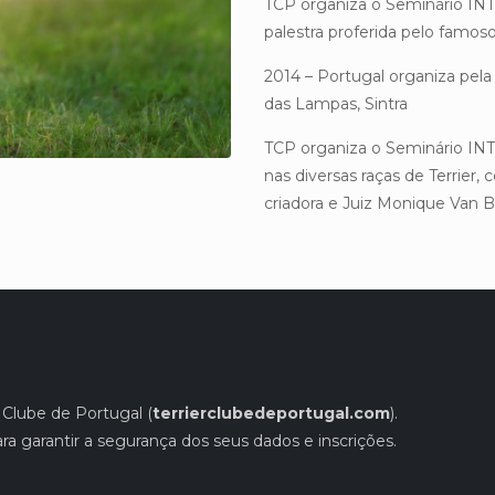
TCP organiza o Seminário INT
palestra proferida pelo famos
2014 – Portugal organiza pe
das Lampas, Sintra
TCP organiza o Seminário INT
nas diversas raças de Terrier,
criadora e Juiz Monique Van 
r Clube de Portugal (
terrierclubedeportugal.com
).
ra garantir a segurança dos seus dados e inscrições.