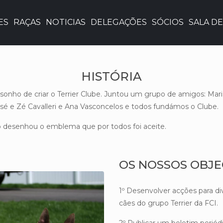
ES
RAÇAS
NOTICIAS
DELEGAÇÕES
SÓCIOS
SALA DE
HISTÓRIA
onho de criar o Terrier Clube. Juntou um grupo de amigos: Maria
osé e Zé Cavalleri e Ana Vasconcelos e todos fundámos o Clube.
 desenhou o emblema que por todos foi aceite.
OS NOSSOS OBJE
1º Desenvolver acções para div
cães do grupo Terrier da FCI.