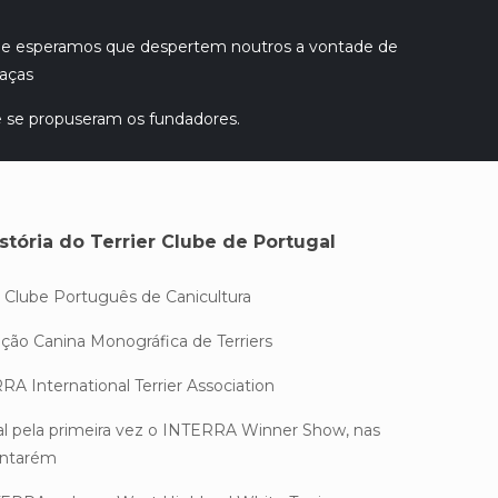
que esperamos que despertem noutros a vontade de
raças
e se propuseram os fundadores.
stória do Terrier Clube de Portugal
o Clube Português de Canicultura
ição Canina Monográfica de Terriers
RA International Terrier Association
l pela primeira vez o INTERRA Winner Show, nas
antarém